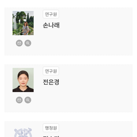
연구원
손나래
연구원
전은경
행정원