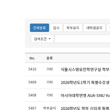
전체분류
입시
학부공지
대학원공지
검색조건
No.
분류
식물시스템유전학연구실 학부생 아르
5410
기타
2026학년도1학기 특별수강생
5409
기타
아시아대학연맹 AUA-SNU You
5408
기타
2026학년도 학부 신입생 특
5407
학부공지