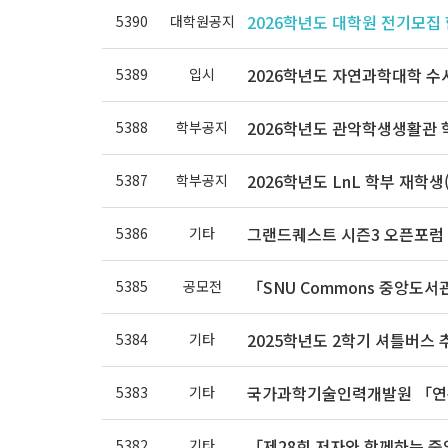
2026학년도 대학원 전기모집
5390
대학원공지
2026학년도 자연과학대학 수
5389
입시
2026학년도 관악학생생활관 
5388
학부공지
2026학년도 LnL 학부 재학생
5387
학부공지
그랜드퀘스트 시즌3 오픈포럼 안내 
5386
기타
「SNU Commons 중앙도서
5385
공모전
2025학년도 2학기 셔틀버스 
5384
기타
국가과학기술인력개발원 「연구
5383
기타
「제28회 저자와 함께하는 중
5382
기타