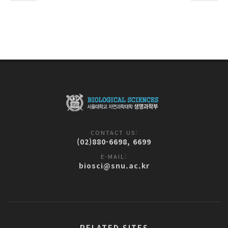
CONTACT US:
(02)880-6698, 6699
E-MAIL:
biosci@snu.ac.kr
RELATED SITES