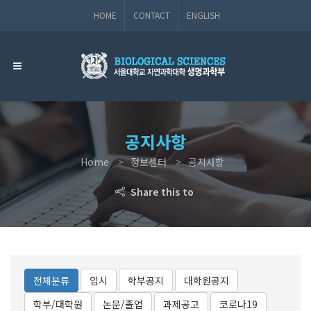
HOME
CONTACT
ENGLISH
공지사항
Home
정보센터
공지사항
Share this to
전체분류
입시
학부공지
대학원공지
학부/대학원
논문/졸업
과제공고
코로나19