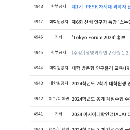
제1기 IPESK 차세대 과학자 
4948
학부공지
제6회 선배 연구자 특강 '스누인
4947
대학원공지
'Tokyo Forum 2024' 홍보
4946
기타
(수정)[생명과학연구실습 1,2,
4945
학부공지
대학 방문형 연구윤리 교육(IRB
4944
대학원공지
2024학년도 2학기 대학원생 
4943
대학원공지
2024학년도 동계 계절수업 
4942
학부/대학원
2024 아시아대학연맹(AUA) Onl
4941
기타
2024학년도 동계 계절수업 국
4940
학부/대학원