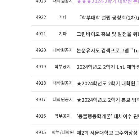
★★★2024-2학기 대학원 논문
4923
대학원공지
「학부대학 설립 공청회(2차)
4922
기타
그린바이오 홍보 및 발전을 위
4921
기타
논문유사도 검색프로그램 "Turnit
4920
대학원공지
2024학년도 2학기 LnL 재학
4919
학부공지
★2024학년도 2학기 대학원 교
4918
대학원공지
★2024학년도 2학기 본교 입학
4917
대학원공지
'동물행동학개론' 대체이수 관련
4916
학부공지
제2회 서울대학교 교수회장상 
4915
학부/대학원