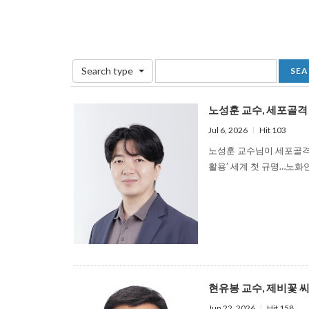
Search type
노성훈 교수, 세포골격 연
Jul 6, 2026
l
Hit 103
노성훈 교수님이 세포골격 
활용’ 세계 첫 규명…노화
현유봉 교수, 제비꽃 씨앗 
Jun 22, 2026
l
Hit 158