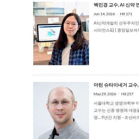
백민경 교수, AI 신약 연구
Jun 14, 2026
l
Hit 171
AI신약개발의 선두주자인 백
사이언스&] | 중앙일보저
마틴 슈타이네거 교수, 2
May 29, 2026
l
Hit 257
서울대학교 생명과학부 마
교수는 신종 병원체 대응을 
명… 9년간 지원 - 조선