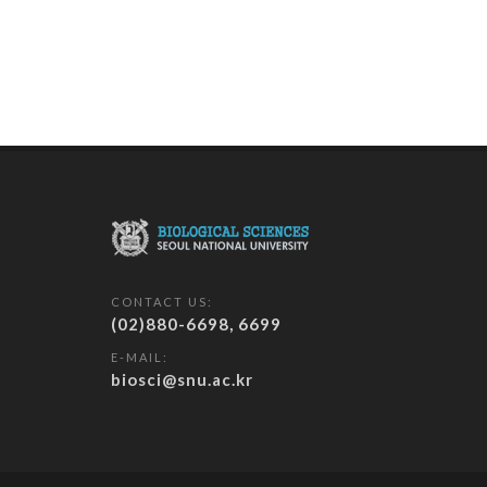
CONTACT US:
(02)880-6698, 6699
E-MAIL:
biosci@snu.ac.kr