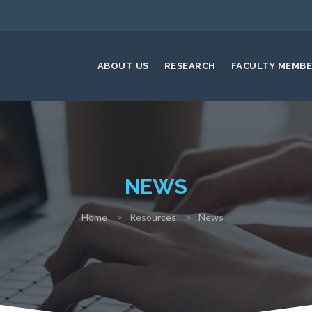
ABOUT US
RESEARCH
FACULTY MEMB
NEWS
Home
Resources
News