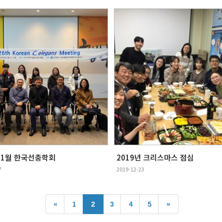
년 1월 한국선충학회
2019년 크리스마스 점심
7
2019-12-23
«
1
2
3
4
5
»