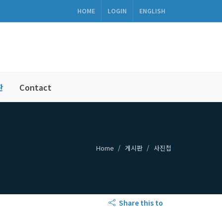
HOME
LOGIN
ENGLISH
판
Contact
Home
게시판
사진첩
Share this to