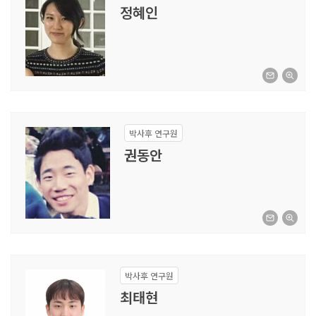
정혜인
박사후 연구원
권동안
박사후 연구원
최태현