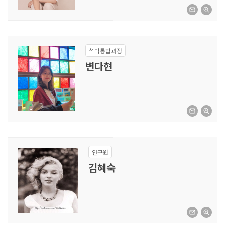
석박통합과정
변다현
연구원
김혜숙