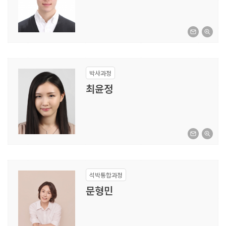
박사과정
최윤정
석박통합과정
문형민