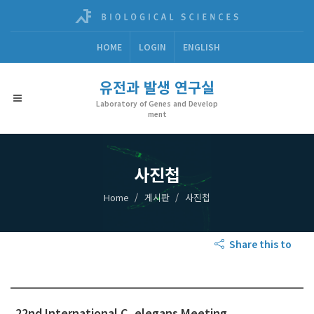
HOME
LOGIN
ENGLISH
유전과 발생 연구실
Laboratory of Genes and Develop
ment
사진첩
Home
게시판
사진첩
Share this to
22nd International C. elegans Meeting