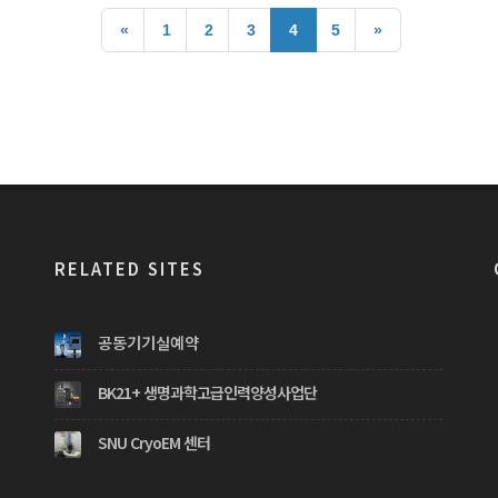
«
1
2
3
4
5
»
RELATED SITES
공동기기실예약
BK21+ 생명과학고급인력양성사업단
SNU CryoEM 센터