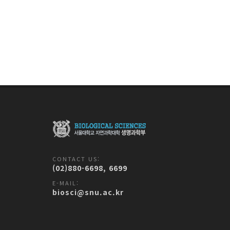
CONTACT US:
(02)880-6698, 6699
E-MAIL:
biosci@snu.ac.kr