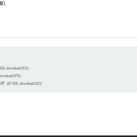
0호)
 KB, download:852)
download:879)
df
(87 KB, download:923)