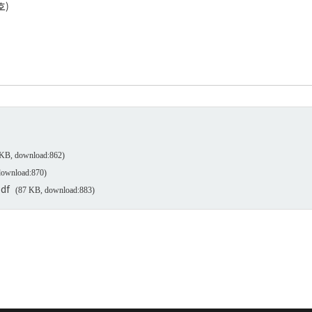
호)
 KB, download:862)
download:870)
df
(87 KB, download:883)