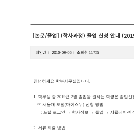
[논문/졸업] (학사과정) 졸업 신청 안내 (201
최인권
2018-09-06
조회수 11725
l
l
안녕하세요 학부사무실입니다
.
1. 학부생 중
2019
년
2
월 졸업을 원하는 학생은 졸업
☞
서울대 포털
(
마이스누
)
신청 방법
:
포털 로그인
→
학사정보
→
졸업
→
시뮬레이션 
2. 서류 제출 방법