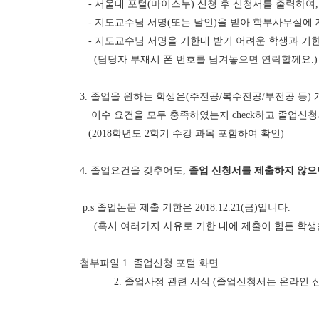
-
서울대 포털
(
마이스누
)
신청 후 신청서를 출력하여
-
지도교수님 서명
(
또는 날인
)
을 받아 학부사무실에
-
지도교수님 서명을 기한내 받기 어려운 학생과 기
(
담당자 부재시 폰 번호를 남겨놓으면 연락할께요
.)
3.
졸업을 원하는 학생은
(
주전공
/
복수전공
/
부전공 등
)
이수 요건을 모두 충족하였는지
check
하고 졸업신청
(2018
학년도
2
학기 수강 과목 포함하여 확인
)
4.
졸업요건을 갖추어도
,
졸업 신청서를 제출하지 않으
p.s
졸업논문 제출 기한은
2018.12.21(
금
)
입니다
.
(
혹시 여러가지 사유로 기한 내에 제출이 힘든 학생
첨부파일
1.
졸업신청 포털 화면
2.
졸업사정 관련 서식
(
졸업신청서는 온라인 신