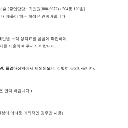
,
 제출
[
졸업담당
:
최인권
(880-6672) / 504
동
120
호
]
한내 제출이 힘든 학생은 연락바랍니다
.
개인별 누적 성적표를 꼼꼼이 확인하여
,
서를 제출하여 주시기 바랍니다
.
면
,
졸업대상자에서 제외되오니
,
각별히 유의바랍니다
.
은 연락 바랍니다
.)
청이 어려운 예외적인 경우만 사용
)