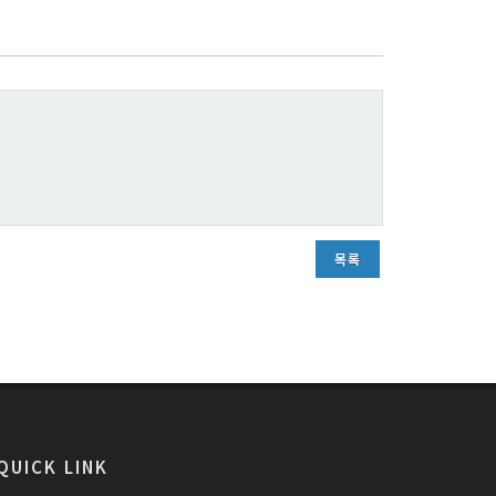
목록
QUICK LINK