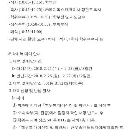
-
식사
(10:05~10:15) :
학부장
-
축사
(10:15~10:25) :
㈜
메디톡스 대표이사 정현호 박사
-
학위수여
(10:25~10:50) :
학부장 및 지도교수
-
상장수여
(10:50~10:55) :
부학부장
-
폐식
(10:55~11:00)
-
단체 사진 촬영
:
교수
+
박사
, +
석사
, +
학사 학위수여자 순
※
학위복 대여 안내
1.
대여 및 반납기간
:
▷
대여기간
: 2018. 2. 21.(
수
)
～
2. 23.(
금
) / 3
일간
▶
반납기간
: 2018. 2. 26.(
월
) ~ 2. 27.(
화
) / 2
일간
2.
대여 및 반납장소
: 501
동
B112
호
(
지하
1
층
)
3.
대여신청 및 반납 절차
:
▷
대여
①
학과에 비치된
「
학위복 대여신청 및 확인서
」
를 작성 후
②
소속 학부
(
과
,
전공
)
에서 담당자 확인 서명 반드시 후
③
학위복 대여 장소
501
동
B112
호
(
지하
1
층
)
이동
④ 「
학위복 대여신청 및 확인서
」
근무중인 담당자에게 제출한 후