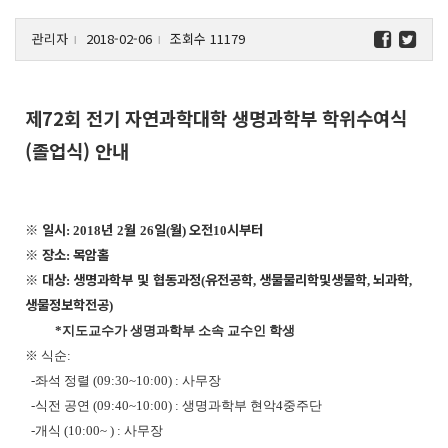
관리자
2018-02-06
조회수 11179
l
l
제72회 전기 자연과학대학 생명과학부 학위수여식
(졸업식) 안내
※
일시
년
월
일
월
오전
시부터
: 2018
2
26
(
)
10
※
장소
목암홀
:
※
대상
생명과학부 및 협동과정
유전공학
생물물리학및생물학
뇌과학
:
(
,
,
,
생물정보학전공
)
*
지도교수가 생명과학부 소속 교수인 학생
※
식순
:
-
좌석 정렬
(09:30~10:00) :
사무장
-
식전 공연
(09:40~10:00) :
생명과학부 현악
4
중주단
-
개식
(10:00~ ) :
사무장