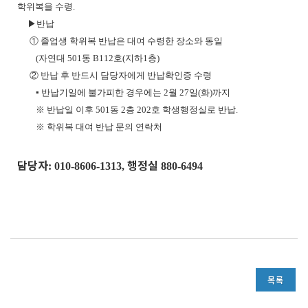
학위복을 수령
.
▶
반납
①
졸업생 학위복 반납은 대여 수령한 장소와 동일
(
자연대
501
동
B112
호
(
지하
1
층
)
②
반납 후 반드시 담당자에게 반납확인증 수령
▪
반납기일에 불가피한 경우에는
2
월
27
일
(
화
)
까지
※
반납일 이후
501
동
2
층
202
호 학생행정실로 반납
.
※
학위복 대여 반납 문의 연락처
담당자
행정실
: 010-8606-1313,
880-6494
목록