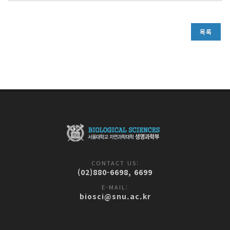
목록
CONTACT US:
(02)880-6698, 6699
E-MAIL:
biosci@snu.ac.kr