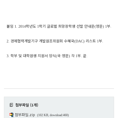
붙임
학년도
학기 글로벌 희망장학생 선발 안내문
영문
부
1. 2014
1
(
) 1
.
경제협력개발기구 개발원조위원회 수혜국
리스트
부
2.
(DAC)
1
.
학부 및 대학원생 지원서 양식
국
영문
각
부
끝
3.
(
·
)
1
.
.
첨부파일 (1개)
첨부파일.zip
(102 KB, download:460)