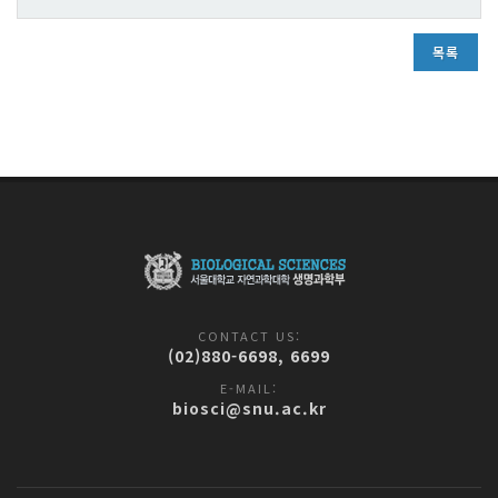
목록
CONTACT US:
(02)880-6698, 6699
E-MAIL:
biosci@snu.ac.kr