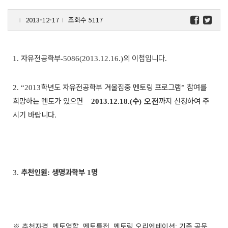
2013-12-17
조회수 5117
l
l
자유전공학부
의 이첩입니다
1.
-5086(2013.12.16.)
.
학년도 자유전공학부 겨울집중 멘토링 프로그램
참여를
2. “2013
”
희망하는 멘토가 있으면
수
까지 신청하여 주
2013.12.18.(
) 오전
시기 바랍니다
.
추천인원
생명과학부
명
3.
:
1
※
추천자격
멘토역할
멘토특전
멘토링 오리엔테이션
기존 공문
,
,
,
: