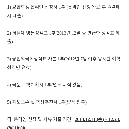
교환학생 온라인 신청
서
부
온라인 신청 완료 후 출력해
1)
1
(
서 제출
)
서울대 영문성적표
부
년
월 중 발급한 성적표 제
2)
1
(2013
12
출
)
공인외국어성적표 사본
부
년
월 이후 응시한 어학
3)
1
(2012
7
성적만 유효
)
국문 수학계획서
부
별도 서식 없음
4)
1
(
)
지도교수 및 학장추천서
부
양식 첨부
5)
1
(
)
다
온라인 신청 및 서류 제출 기간
수
.
:
2013.12.11.(
) ~ 12.23.
월
(
)18:00