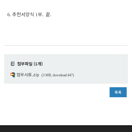
추천서양식
부. 끝.
6.
1
첨부파일 (1개)
첨부서류.zip
(3 MB, download:447)
목록