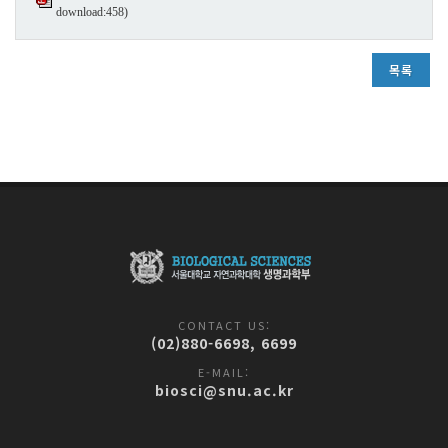
download:458)
목록
CONTACT US:
(02)880-6698, 6699
E-MAIL:
biosci@snu.ac.kr