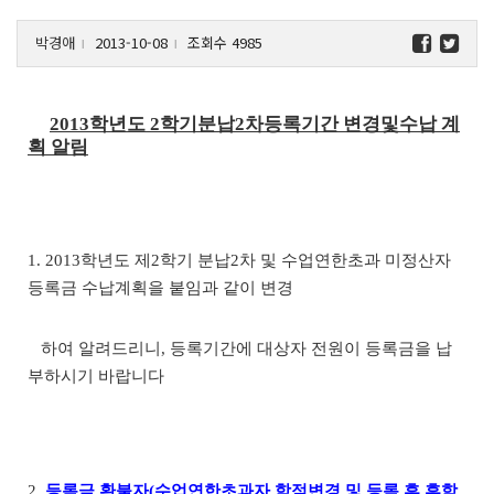
박경애
2013-10-08
조회수 4985
l
l
2013학년도 2학기분납2차등록기간 변경및수납 계
획 알림
1. 2013
학년도 제
2
학기 분납
2
차 및 수업연한초과 미정산자
등록금 수납계획을 붙임과 같이 변경
하여 알려드리니
,
등록기간에 대상자 전원이 등록금을 납
부하시기 바랍니다
2.
등록금 환불자
(
수업연한초과자 학점변경 및 등록 후 휴학