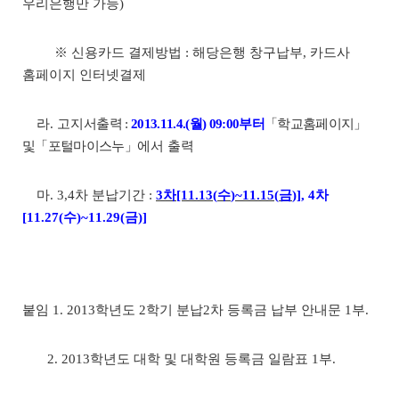
우리은행만 가능
)
※
신용카드 결제방법
:
해당은행 창구납부
,
카드사
홈페이지 인터넷결제
라
.
고지
서출력
:
2013.11.4.(
월
) 09:00
부터
「
학교홈페이지
」
및
「
포털마이스누
」
에서 출력
마
. 3,4
차 분납기간
:
3
차
[11.13(
수
)~11.15(
금
)]
, 4
차
[11.27(
수
)~11.29(
금
)]
붙임
1. 2013
학년도
2
학기 분납
2
차 등록금 납부 안내문
1
부
.
2. 2013
학년도 대학 및 대학원 등록금 일람표
1
부
.