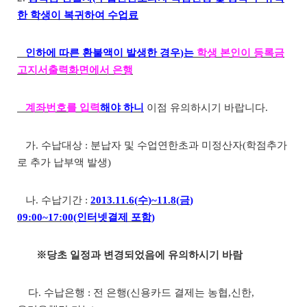
한 학생이 복귀하여 수업료
인하에 따른 환불액이 발생한 경우
)
는
학생 본인이 등록금
고지서출력화면에서 은행
계좌번호를 입력
해야 하니
이점 유의하시기 바랍니다
.
가
.
수납대상
:
분납자 및 수업연한초과 미정산자
(
학점추가
로 추가 납부액 발생
)
나
.
수납기간
:
2013.11.6(
수
)~11.8(
금
)
09:00~17:00(
인터넷결제 포함
)
※
당초 일정과 변경되었음에 유의하시기 바람
다
.
수납은행
:
전 은행
(
신용카드 결제는 농협
,
신한
,