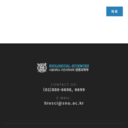
목록
CONTACT US:
(02)880-6698, 6699
E-MAIL:
biosci@snu.ac.kr