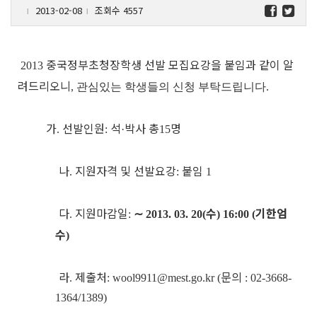
2013-02-08
조회수 4557
l
l
중국정부초청장학생 선발 모집요강을 붙임과 같이 알
2013
려드리오니
,
관심있는 학생들의 신청 부탁드립니다.
가
선발인원
석
박사 총
명
.
:
·
15
나
지원자격 및 선발요강
붙임
.
:
1
다
지원마감일
∼
수
기한엄
.
:
2013. 03. 20(
) 16:00 (
수
)
라
제출처
문의
.
: wool9911@mest.go.kr (
: 02-3668-
1364/1389)