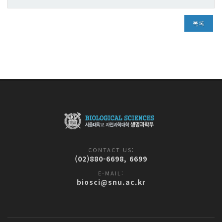
목록
CONTACT US:
(02)880-6698, 6699
E-MAIL:
biosci@snu.ac.kr