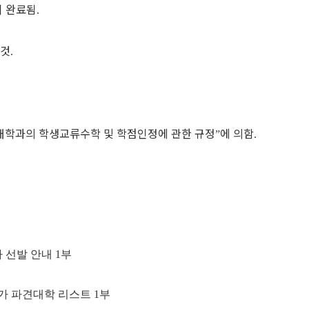
이 완료됨
.
 것
.
대학과의 학생교류수학 및
학점인정에 관한 규정
에 의함
”
.
 선발 안내
1
부
가 파견대학 리스트
1
부