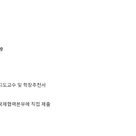
00
지도교수 및 학장추천서
국제협력본부에 직접 제출