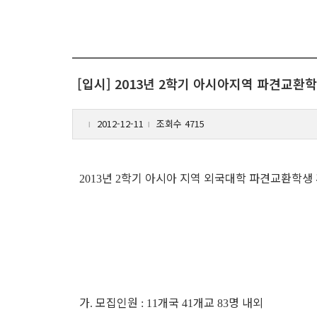
[입시] 2013년 2학기 아시아지역 파견교환
2012-12-11
조회수 4715
l
l
년
학기 아시아 지역 외국대학 파견교환학생 
2013
2
가
모집인원
개국
개교
명 내외
.
: 11
41
83