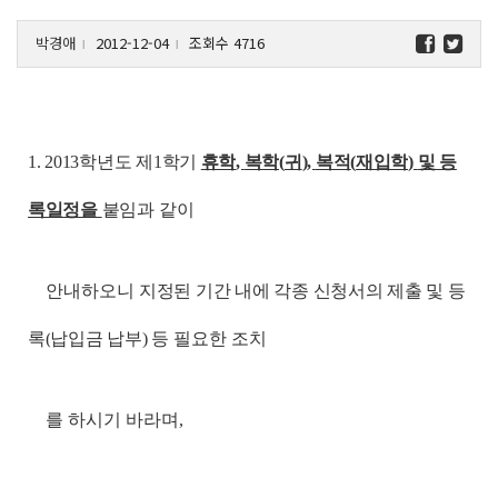
박경애
2012-12-04
조회수 4716
l
l
1. 2013
학년도 제
1
학기
휴학
,
복학
(
귀
),
복적
(
재입학
)
및 등
록일정을
붙임과
같이
안내하오니
지정된 기간 내에 각종 신청서의 제출 및 등
록
(
납입금 납부
)
등
필요한 조치
를 하시기 바라며,