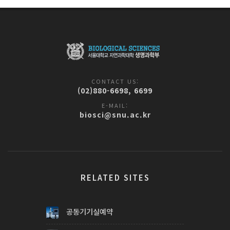
CONTACT US:
(02)880-6698, 6699
E-MAIL:
biosci@snu.ac.kr
RELATED SITES
공동기기실예약