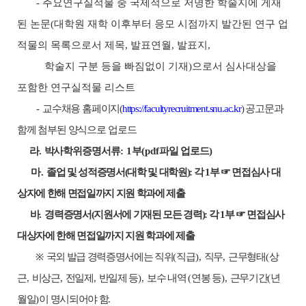
-
주요연구실적물 중 국제적으로 저명한 학술지에 게재
된 논문
(
대학원 재학 이후부터 응모 시점까지 발간된 연구 업
적물의 목록으로서 제목
,
발표연월
,
발표지
,
학술지 구분 등을 빠짐없이 기재
)
으로서 심사대상을
포함한 연구실적물 리스트
-
교수채용 홈페이지
(
https://facultyrecruitment.snu.ac.kr
)
공고문과
함께 첨부된 양식으로
업로드
라
.
박사학위증명서류
: 1
부
(pdf
파일 업로드
)
마
.
졸업 및 성적증명서
(
대학 및 대학원
):
각
1
부
☞
면접심사 대
상자에 한해 면접일까지 지원 학과에 제출
바
.
경력증명서
(
지원서에 기재된 모든 경력
):
각
1
부
☞
면접심사
대상자에 한해 면접일까지 지원 학과에 제출
※
국외 발급 경력증명서에는 직위
(
직급
),
직무
,
근무형태
(
상
근
,
비상근
,
전일제
,
반일제 등
),
보수 내역
(
연봉 등
),
근무기간
(
년
월일
)
이 명시되어야 함
.