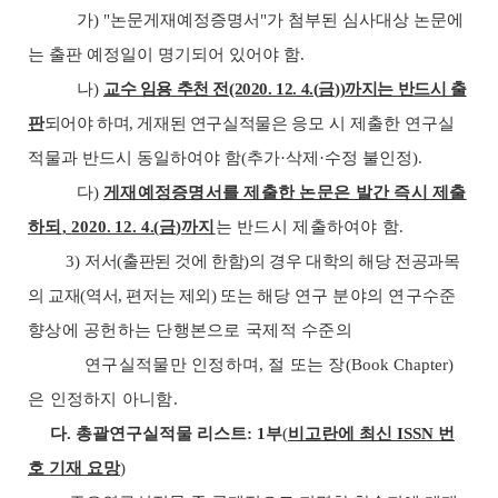
가
) "
논문게재예정증명서
"
가 첨부된 심사대상 논문에
는 출판 예정일이 명기되어 있어야 함
.
나
)
교수 임용 추천 전
(2020. 12. 4.(
금
))
까지는 반드시 출
판
되어야 하며
,
게재된 연구실적물은
응모 시 제출한 연구실
적물과 반드시 동일하여야 함
(
추가
·
삭제
·
수정 불인정
).
다
)
게재예정증명서를 제출한 논문은 발간 즉시 제출
하되
,
2020. 12. 4.(
금
)
까지
는 반드시 제출하여야 함
.
3)
저서
(
출판된 것에 한함
)
의 경우 대학의 해당 전공과목
의 교재
(
역서
,
편저는 제외
)
또는 해당
연구 분야의 연구수준
향상에 공헌하는 단행본으로 국제적 수준의
연구실적물만 인정하며
,
절 또는 장
(Book Chapter)
은 인정하지 아니함
.
다
.
총괄연구실적물 리스트
: 1
부
(
비고란에 최신
ISSN
번
호 기재 요망
)