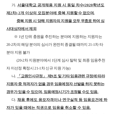
가
.
서울대학교 공개채용 지원 시 동일 차수
(2020
학년도
제
2
차
) 2
개 이상의 모집분야에 중복
지원할 수 없으며
,
중복 지원 시 당해 지원자의 지원을 모두 무효로 하여 심
사대상자에서 제외
※
1
년 단위 충원을 추진하는 분야에 지원하는 지원자는
20-2
차의 해당 분야의 심사가 완전히 종결될 때까지
21-1
차 타
분야 지원 불가
(20-2
차 지원분야에서
1
단계 심사 탈락 및 최종 임용추천
자 미선정 확정시
21-1
차 신규 지원 가능
)
나
.
「
교원인사규정
」
제
9
조 및 기타 임용관련 규정에 따라
지원자 중 적격자가 없을 경우 임용예정자 선발을 하지 못하는
경우가 있을 수 있으며
,
임용예정시기가 조정될 수도 있음
.
다
.
채용 후에도 응모자격이나 연구실적 등 임용요건에 하
자가 있을 때에는 직권으로 임용을 취소할 수 있음
.