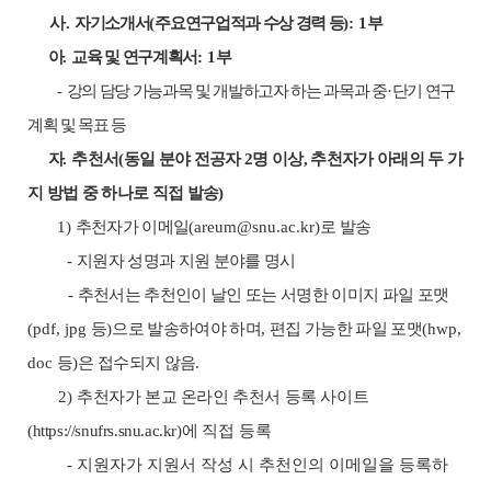
사.
자기소개서
(
주요연구업적과 수상 경력 등
): 1
부
아
.
교육 및 연구계획서
: 1
부
-
강의 담당 가능과목 및 개발하고자 하는 과목과 중
·
단기 연구
계획 및 목표 등
자
.
추천서
(
동일 분야 전공자
2
명 이상
,
추천자가 아래의 두 가
지 방법 중 하나로 직접 발송
)
1)
추천자가 이메일
(areum@snu.ac.kr)
로 발송
-
지원자 성명과 지원 분야를 명시
-
추천서는 추천인이 날인 또는 서명한 이미지 파일 포맷
(pdf, jpg
등
)
으로 발송하여야 하며
,
편집 가능한 파일 포맷
(hwp,
doc
등
)
은 접수되지 않음
.
2)
추천자가 본교 온라인 추천서 등록 사이트
(https://snufrs.snu.ac.kr)
에
직접 등록
-
지원자가 지원서 작성 시 추천인의 이메일을 등록하