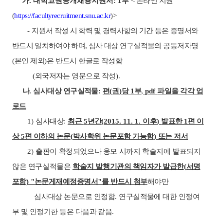
가
.
대학교원공개채용지원서
: 1
부
<
온라인 지원
(
https://facultyrecruitment.snu.ac.kr
)>
-
지원서 작성 시 학력 및 경력사항의 기간 등은 증명서와
반드시 일치하여야 하며
,
심사 대상 연구실적물의
공동저자명
(
본인 제외
)
은 반드시 한글로 작성함
(
외국저자는 영문으로 작성
).
나
.
심사대상 연구실적물
:
편
(
권
)
당
1
부
,
pdf
파일을 각각 업
로드
1)
심사대상
:
최근
5
년간
(2015. 11. 1.
이후
)
발표한
1
편 이
상
5
편 이하의 논문
(
박사학위 논문
포함 가능함
)
또는 저서
2)
출판이 확정되었으나 응모 시까지 학술지에 발표되지
않은 연구실적물은
학술지 발행기관의
책임자가 발급한
(
서명
포함
) "
논문게재예정증명서
"
를 반드시 첨부
해야만
심사대상 논문으로 인정함
.
연구실적물에 대한 인정여
부 및 인정기한 등은 다음과 같음
.