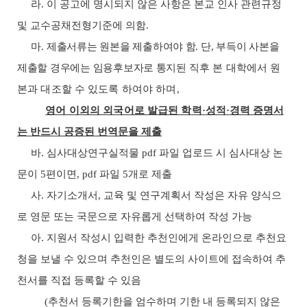
라
.
이 공고에 명시되지 않은 사항은 본교 인사 관련규정
및 교수공채전형기준에 의함
.
마
.
제출서류는 원본을 제출하여야 함
.
단
,
부득이 사본을
제출할 경우에는 임용후보자로 통지된
직후 본 대학에서 원
본과 대조할 수 있도록 하여야 하며
,
영어 이외의 외국어로 발급된 학
력
·
성적
·
경력 증명서
는 반드시 공증된 번역문을 제출
바
.
심사대상연구실적물
pdf
파일 업로드 시 심사대상 논
문이
5
편이면
, pdf
파일
5
개로 제출
사
.
자기소개서
,
교육 및 연구계획서 작성은 자유 양식으
로 영문 또는 국문으로 자유롭게 선택하여 작성 가능
아
.
지원서 작성시 입력한 추천인에게 온라인으로 추천요
청을 보낼 수 있으며 추천인은 별도의 사이트에 접속하여 추
천서를 직접 등록할 수 있음
(
추천서 등록기한을 엄수하며 기한 내 등록되지 않은