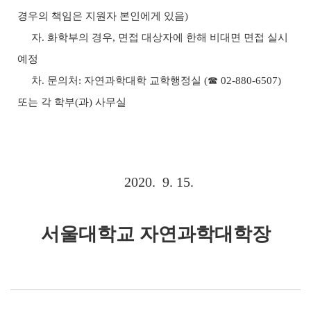
경우의 책임은 지원자 본인에게 있음
)
자
.
화학부의 경우
,
면접 대상자에 한해 비대면 면접 실시
예정
차
.
문의처
:
자연과학대학 교학행정실
(
☎
02-880-6507)
또는 각 학부
(
과
)
사무실
2020. 9. 15.
서울대학교 자연과학대학장