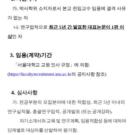
가
.
박사학위 소지자로서 본교 전임교수 임용에 결격 사유
가 없는 자
나
.
연구업적으로
최근
5
년 간 발표한 대표논문이
1
편 이
상
인 자
3. 임용(계약)기간
「
서울대학교 교원 인사 규정
」
에 의함
.
(
https://facultyrecruitment.snu.ac.kr
의 공지사항 참조
)
4.
심사사항
가
.
전공부분의 모집분야에 대한 적합성
,
최근
5
년 이내의
연구실적물
,
총괄연구업적
,
공개발표
(
또는 공개강좌
),
자기소개서와 교육 및 연구계획
,
임용적합성 등에 대하여
단계별로 대상자를
선발하여 평가함
.