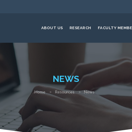
ABOUT US
RESEARCH
FACULTY MEMB
NEWS
Home
Resources
News