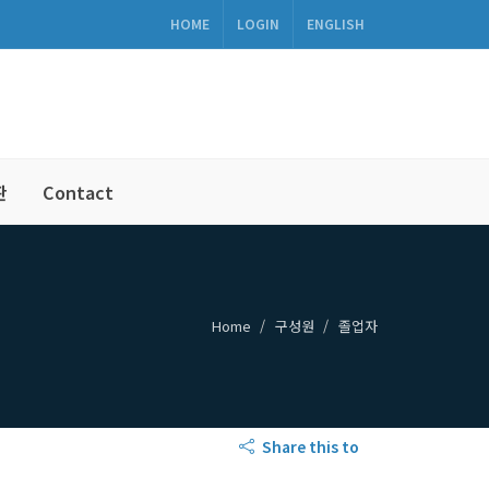
HOME
LOGIN
ENGLISH
판
Contact
Home
구성원
졸업자
Share this to