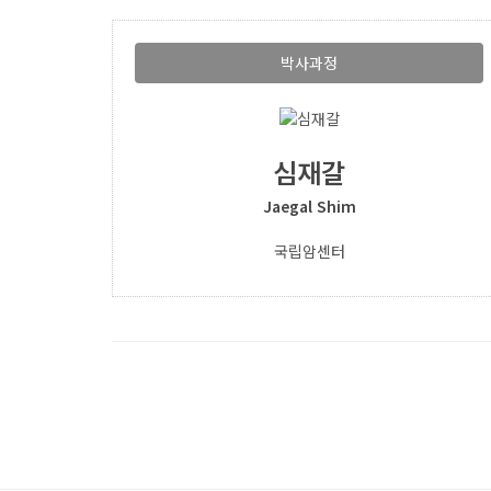
박사과정
심재갈
Jaegal Shim
국립암센터