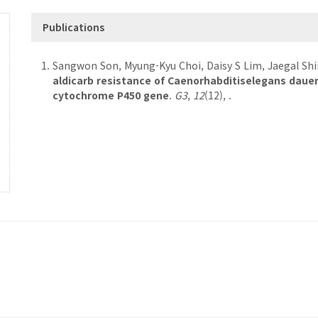
Publications
Sangwon Son, Myung-Kyu Choi, Daisy S Lim, Jaegal Sh
aldicarb resistance of Caenorhabditiselegans dauer 
cytochrome P450 gene
.
G3
,
12
(12), .