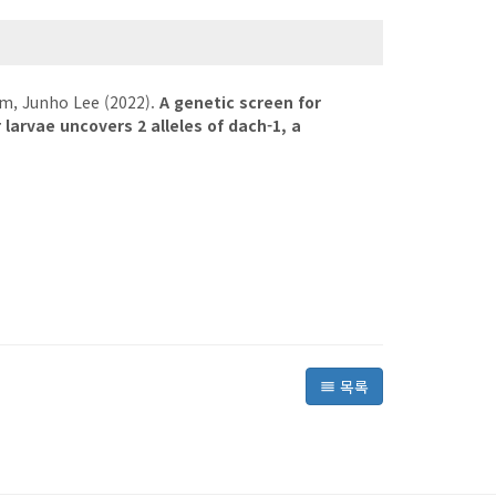
im, Junho Lee (2022).
A genetic screen for
larvae uncovers 2 alleles of dach-1, a
목록