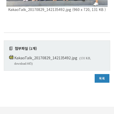
KakaoTalk_20170829_142135492.jpg (960 x 720, 131 KB )
첨부파일 (1개)
KakaoTalk_20170829_142135492.jpg
(131 KB,
download:445)
목록