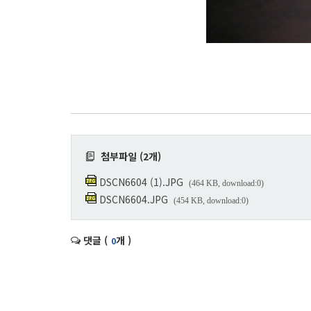
첨부파일 (2개)
DSCN6604 (1).JPG
(464 KB, download:0)
DSCN6604.JPG
(454 KB, download:0)
댓글 (
개 )
0