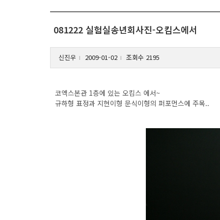
081222 실험실송년회사진-오킴스에서
신진우
2009-01-02
조회수 2195
l
l
코엑스본관 1층에 있는 오킴스 에서~
규하형 표정과 지현이형 문식이형의 퍼포먼스에 주목..