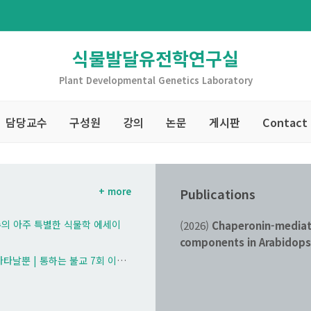
식물발달유전학연구실
Plant Developmental Genetics Laboratory
담당교수
구성원
강의
논문
게시판
Contact
+ more
Publications
의 아주 특별한 식물학 에세이
ession of the antisense transcript
(2026)
Chaperonin-mediate
s
,
eLife
components in Arabidops
생명과학부 교수) | 제법무아 생명체 생물 기계론 엔트로피 테넷