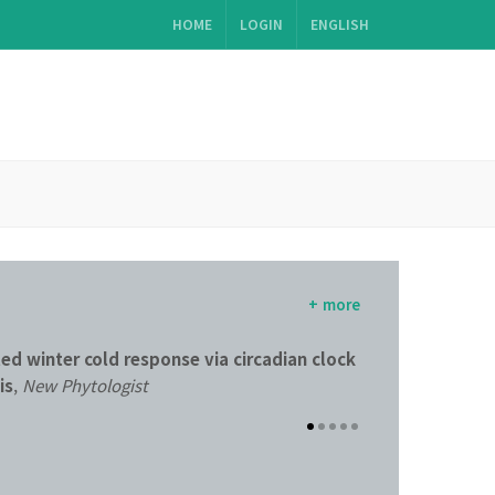
HOME
LOGIN
ENGLISH
+ more
d winter cold response via circadian clock
(2026)
Pre-fertil
is
,
New Phytologist
Future Directio