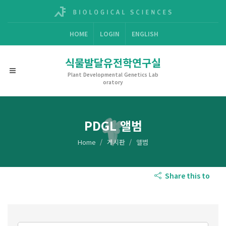
HOME
LOGIN
ENGLISH
식물발달유전학연구실
Plant Developmental Genetics Lab
oratory
PDGL 앨범
Home
게시판
앨범
Share this to