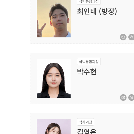
석박통합과정
최인태 (방장)
석박통합과정
박수현
석사과정
김영은