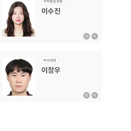
석박통합과정
이수진
박사과정
이창우