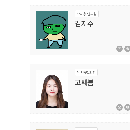
박사후 연구원
김지수
석박통합과정
고새봄