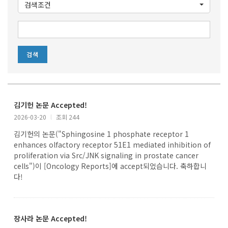
검색조건
김기헌 논문 Accepted!
2026-03-20
l
조회 244
김기헌의 논문("Sphingosine 1 phosphate receptor 1
enhances olfactory receptor 51E1 mediated inhibition of
proliferation via Src/JNK signaling in prostate cancer
cells")이 [Oncology Reports]에 accept되었습니다. 축하합니
다!
장사라 논문 Accepted!