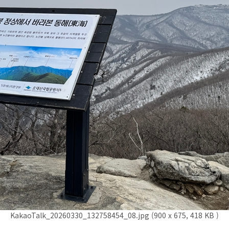
KakaoTalk_20260330_132758454_08.jpg (900 x 675, 418 KB )