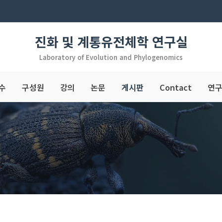
진화 및 계통유전체학 연구실
Laboratory of Evolution and Phylogenomics
수
구성원
강의
논문
게시판
Contact
연구