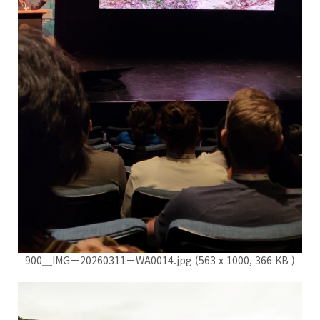
900＿IMG－20260311－WA0014.jpg (563 x 1000, 366 KB )