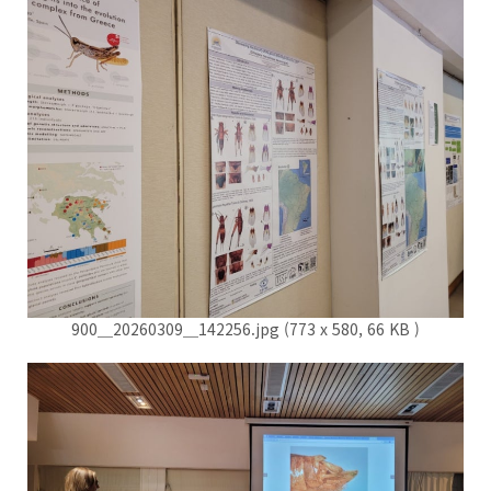
900＿20260309＿142256.jpg (773 x 580, 66 KB )