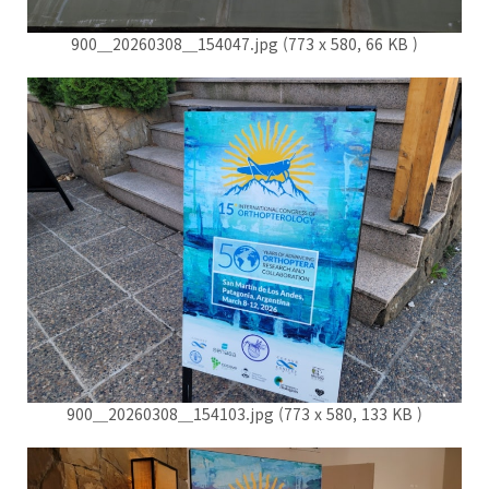
900＿20260308＿154047.jpg (773 x 580, 66 KB )
900＿20260308＿154103.jpg (773 x 580, 133 KB )