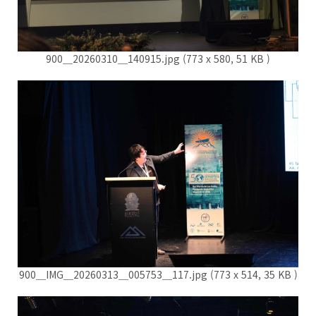
900＿20260310＿140915.jpg (773 x 580, 51 KB )
900＿IMG＿20260313＿005753＿117.jpg (773 x 514, 35 KB )