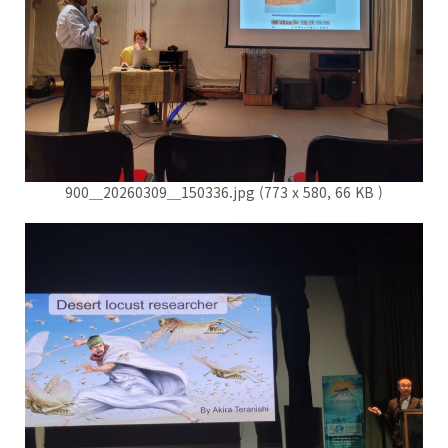
900＿20260309＿150336.jpg (773 x 580, 66 KB )