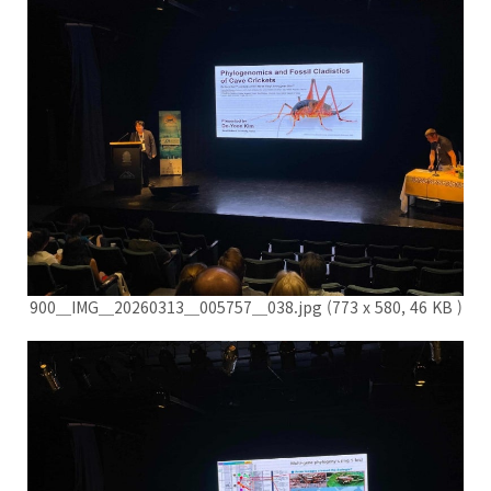
900＿IMG＿20260313＿005757＿038.jpg (773 x 580, 46 KB )