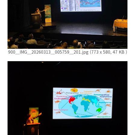
900＿IMG＿20260313＿005759＿201.jpg (773 x 580, 47 KB )