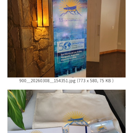
900＿20260308＿154351.jpg (773 x 580, 75 KB )