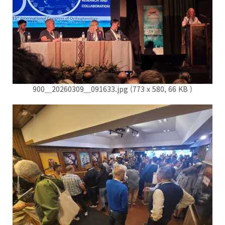
900＿20260309＿091633.jpg (773 x 580, 66 KB )