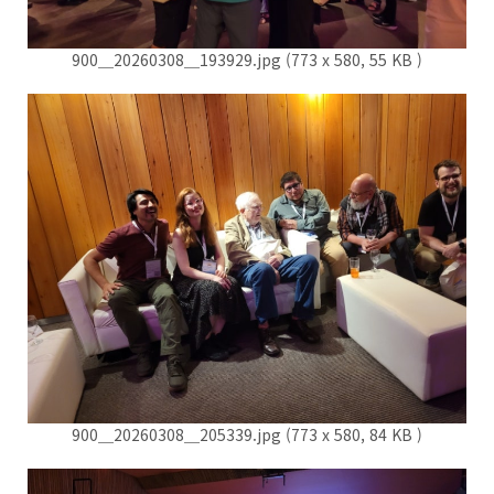
900＿20260308＿193929.jpg (773 x 580, 55 KB )
900＿20260308＿205339.jpg (773 x 580, 84 KB )