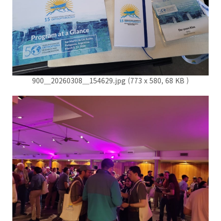
900＿20260308＿154629.jpg (773 x 580, 68 KB )