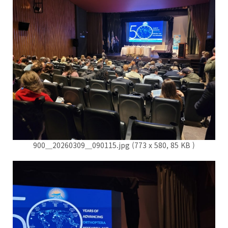
900＿20260309＿090115.jpg (773 x 580, 85 KB )