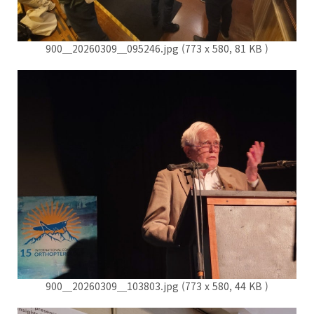
900＿20260309＿095246.jpg (773 x 580, 81 KB )
900＿20260309＿103803.jpg (773 x 580, 44 KB )