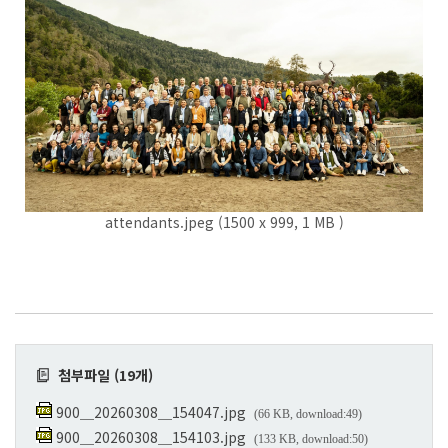
attendants.jpeg (1500 x 999, 1 MB )
첨부파일 (19개)
900＿20260308＿154047.jpg
(66 KB, download:49)
900＿20260308＿154103.jpg
(133 KB, download:50)