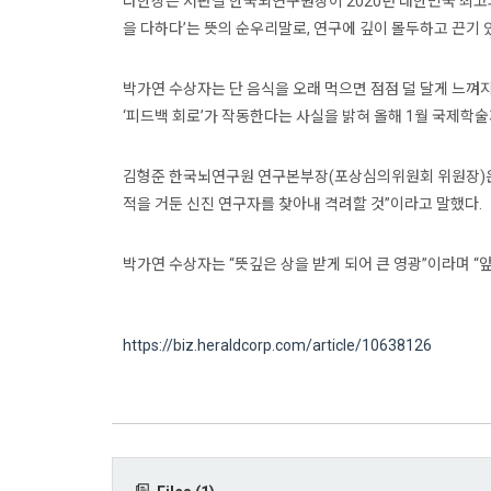
다한상은 서판길 한국뇌연구원장이 2020년 대한민국 최고과학
을 다하다’는 뜻의 순우리말로, 연구에 깊이 몰두하고 끈기
박가연 수상자는 단 음식을 오래 먹으면 점점 덜 달게 느껴
‘피드백 회로’가 작동한다는 사실을 밝혀 올해 1월 국제학술지
김형준 한국뇌연구원 연구본부장(포상심의위원회 위원장)은 
적을 거둔 신진 연구자를 찾아내 격려할 것”이라고 말했다.
박가연 수상자는 “뜻깊은 상을 받게 되어 큰 영광”이라며 
https://biz.heraldcorp.com/article/10638126