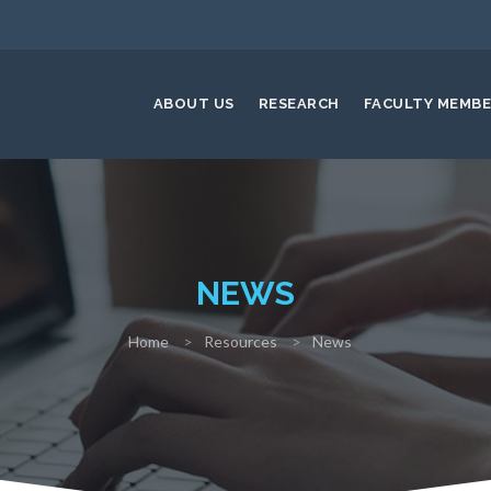
ABOUT US
RESEARCH
FACULTY MEMB
NEWS
Home
Resources
News