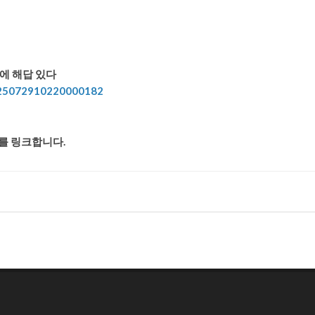
학에 해답 있다
025072910220000182
소를 링크합니다.