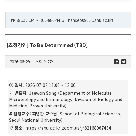
조 교 : 고한서 (02-880-4415,
hanseo0902@snu.ac.kr)
[초청강연] To Be Determined (TBD)
2026-06-29
조회수 274
l
일시:
2026-07-02 11:00 ~ 12:00
발표자:
Jaewon Song (Department of Molecular
Microbiology and Immunology, Division of Biology and
Medicine, Brown University)
담당교수:
최명환 교수님 (School of Biological Sciences,
Seoul National University)
장소:
https://snu-ac-kr.zoom.us/j/82168067434