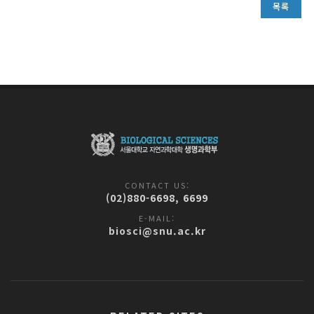
목록
CONTACT US:
(02)880-6698, 6699
E-MAIL:
biosci@snu.ac.kr