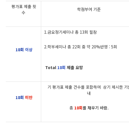
평가표 제출 횟
학점부여 기준
수
1.금요정기세미나 총 13회 필참
2.학부세미나 총 22회 중 약 20%반영 : 5회
18회
이상
Total
18회
제출 요망
기 평가표 제출 건수를 포함하여 상기 제시한 기
내
18회
미만
총
18
회
를
채우기 바람.