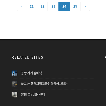
«
21
22
23
24
25
»
RELATED SITES
공동기기실예약
BK21+ 생명과학고급인력양성사업단
SNU CryoEM 센터