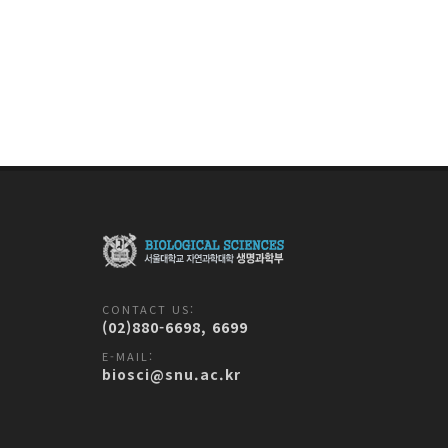
CONTACT US:
(02)880-6698, 6699
E-MAIL:
biosci@snu.ac.kr