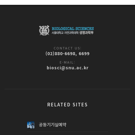
CONTACT US:
(02)880-6698, 6699
E-MAIL:
biosci@snu.ac.kr
RELATED SITES
공동기기실예약