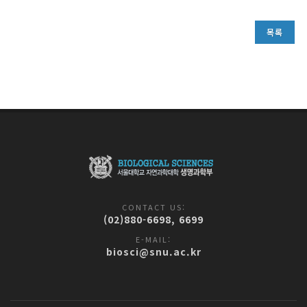
목록
CONTACT US:
(02)880-6698, 6699
E-MAIL:
biosci@snu.ac.kr