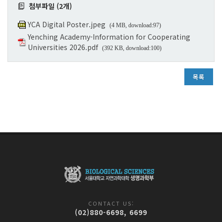
첨부파일 (2개)
YCA Digital Poster.jpeg
(4 MB, download:97)
Yenching Academy-Information for Cooperating
Universities 2026.pdf
(392 KB, download:100)
목록
CONTACT US:
(02)880-6698, 6699