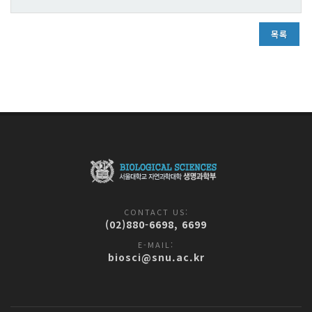
목록
CONTACT US:
(02)880-6698, 6699
E-MAIL:
biosci@snu.ac.kr