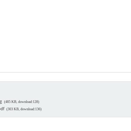
g
(485 KB, download:128)
df
(303 KB, download:136)