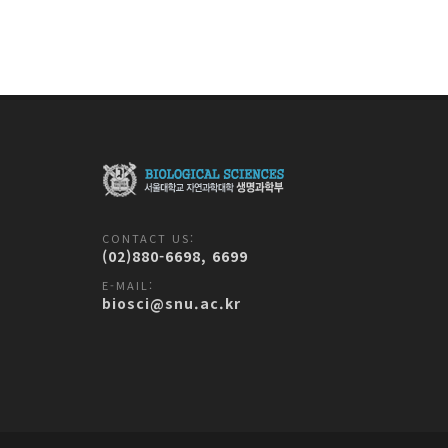
CONTACT US:
(02)880-6698, 6699
E-MAIL:
biosci@snu.ac.kr