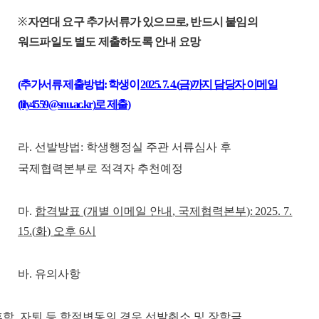
※
자연대 요구 추가서류가 있으므로
,
반드시 붙임의
워드파일도 별도 제출하도록 안내 요망
(
추가서류 제출방법
:
학생이
2025. 7. 4.(
금
)
까지 담당자 이메일
(lily4559@snu.ac.kr)
로 제출
)
라
.
선발방법
:
학생행정실 주관 서류심사 후
국제협력본부로 적격자 추천예정
마
.
합격발표
(
개별 이메일 안내
,
국제협력본부
)
:
2025. 7.
15.(
화
)
오후
6
시
바
.
유의사항
휴학
,
자퇴 등 학적변동의 경우 선발취소 및 장학금