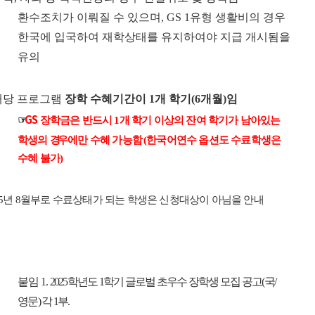
환수조치가 이뤄질 수 있으며
, GS 1
유형 생활비의 경우
한국에 입국하여 재학상태를 유지하여야 지급 개시됨을
유의
해당 프로그램
장학 수혜기간이
1
개 학기
(6
개월
)
임
GS
☞
장학금은 반드시
1
개 학기 이상의 잔여 학기가 남아있는
학생의
경
우에만 수혜 가능함
(
한국어연수 옵션도 수료학생은
수혜 불가
)
5
년
8
월부로 수료상태가 되는 학생은 신청대상이 아님을 안내
붙임
1.
2025
학년도
1
학기 글로벌 초우수 장학생 모집 공고
(
국
/
영문
)
각
1
부
.