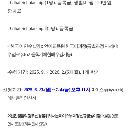
- Glbal ScholarshipⅠ
(1
명
):
등록금
,
생활비 월
120
만원
,
항공료
-
Glbal Scholarship
Ⅱ
(5
명
):
등록금
-
한국어연수
(1
명
):
언어교육원 한국어과정
(
특별과정 저녁반
)
수업료
(2025
가을학기에 한해 수강가능
)
-
수혜기간
:
2025. 9. ~ 2026. 2.(6
개월
)
, 1
개 학기
다
.
신청기간
:
2025. 6. 23.(
월
) ~ 7. 4.(
금
)
오후
11
시
,
마이스누
(my.snu.ac.kr)
에서 온라인 신청
※
신입생들의 경우 신청을 위해서는 마이스누 계정 신규생성이 필수
(
붙임 영문
안내문 참조하여 안내 요망
)