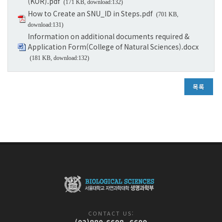
(KOR).pdf
(171 KB, download:132)
How to Create an SNU_ID in Steps.pdf
(701 KB,
download:131)
Information on additional documents required &
Application Form(College of Natural Sciences).docx
(181 KB, download:132)
목록
CONTACT US:
(02)880-6698, 6699