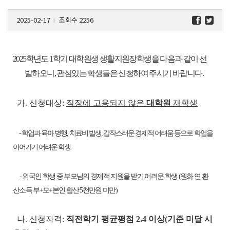
2025-02-17
조회수 2256
l
2025학년도 1학기 대학원생 생활지원장학생을 다음과 같이 선
발하오니, 관심있는 학생들은 신청
하여 주시기 바랍니다.
가. 신청대상:
직장에 고용되지 않은
대학원
재학생
- 학업과 육아 병행, 치료비 발생, 갑작스러운 경제적 어려움 등으로 학업을
이어가기 어려운 학생
-
외국인 학생 중 부모님의 경제적 지원을 받기 어려운 학생 (원화 연 환
산소득 부+모+본인 합산 5천만원 미만)
나. 신청자격:
직전학기 평균평점 2.4 이상(기준 미달 시