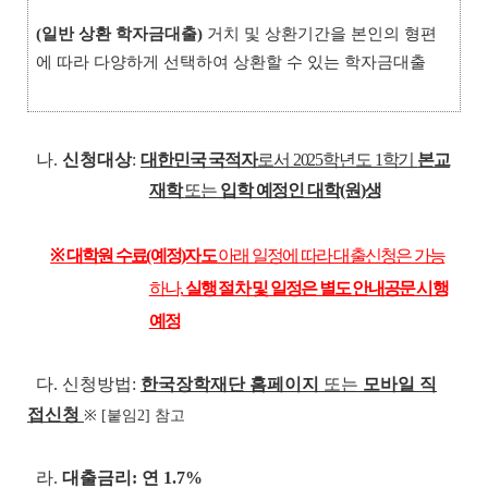
(일반 상환 학자금대출)
거치 및 상환기간을 본인의 형편
에 따라 다양하게 선택하여 상환할 수 있는 학자금대출
나.
신청대상
:
대한민국 국적자
로서 2025학년도 1학기
본교
재학
또는
입학 예정인 대학(원)생
※
대학원 수료(예정)자도
아래 일정에 따라 대출신청은 가능
하나,
실행 절차 및 일정은 별도 안내공문 시행
예정
다. 신청방법:
한국장학재단 홈페이지
또는
모바일 직
접신청
※ [붙임2] 참고
라.
대출금리: 연 1.7%